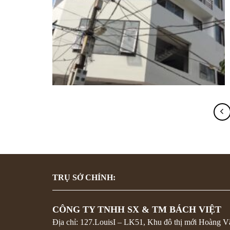
TRỤ SỞ CHÍNH:
CÔNG TY TNHH SX & TM BÁCH VIỆT
Địa chỉ: 127.LouisI – LK51, Khu đô thị mới Hoàng V