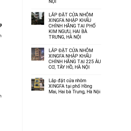
NỘI
LẮP ĐẶT CỬA NHÔM
XINGFA NHẬP KHẨU
p
CHÍNH HÃNG TẠI PHỐ
KIM NGƯU, HAI BÀ
m
TRƯNG, HÀ NỘI
LẮP ĐẶT CỬA NHÔM
XINGFA NHẬP KHẨU
CHÍNH HÃNG TẠI 225 ÂU
CƠ, TÂY HỒ, HÀ NỘI
Lắp đặt cửa nhôm
XINGFA tại phố Hồng
Mai, Hai bà Trưng, Hà Nội
m