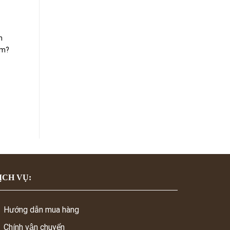
m
ắm?
ỊCH VỤ:
Hướng dẫn mua hàng
Chính vận chuyển