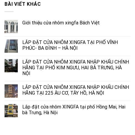
BÀI VIẾT KHÁC
Giới thiệu cửa nhôm xingfa Bách Việt
LẮP ĐẶT CỬA NHÔM XINGFA TẠI PHỐ VĨNH
PHÚC- BA ĐÌNH – HÀ NỘI
LẮP ĐẶT CỬA NHÔM XINGFA NHẬP KHẨU CHÍNH
HÃNG TẠI PHỐ KIM NGƯU, HAI BÀ TRƯNG, HÀ
NỘI
LẮP ĐẶT CỬA NHÔM XINGFA NHẬP KHẨU CHÍNH
HÃNG TẠI 225 ÂU CƠ, TÂY HỒ, HÀ NỘI
Lắp đặt cửa nhôm XINGFA tại phố Hồng Mai, Hai
bà Trưng, Hà Nội