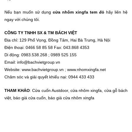
Nếu bạn muốn sử dụng
cửa nhôm xingfa tem đỏ
hãy liên hệ
ngay với chúng tôi.
CÔNG TY TNHH SX & TM BÁCH VIỆT
Địa chỉ: 129 Phố Vọng, Đồng Tâm, Hai Bà Trưng, Hà Nội
Điện thoại: 0466 58 85 58 Fax: 043.868 4353
Di động: 0983.538.268 ; 0989 525 155
Email: info@bachvietgroup.vn
Website:
www.bachvietgroup.vn
;
www.nhomxingfa.net
C
hăm sóc và giải quyết khiếu nại: 0944 433 433
THAM KHẢO
:
Cửa cuốn Austdoor
,
cửa nhôm xingfa
,
cửa gỗ bách
việt
,
báo giá cửa cuốn
,
báo giá cửa nhôm xingfa