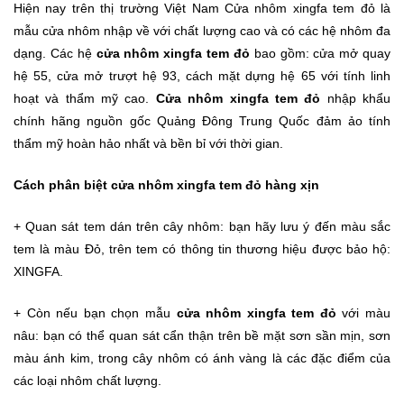
Hiện nay trên thị trường Việt Nam Cửa nhôm xingfa tem đỏ là
mẫu cửa nhôm nhập về với chất lượng cao và có các hệ nhôm đa
dạng. Các hệ
cửa nhôm xingfa tem đỏ
bao gồm: cửa mở quay
hệ 55, cửa mở trượt hệ 93, cách mặt dựng hệ 65 với tính linh
hoạt và thẩm mỹ cao.
Cửa nhôm xingfa tem
đỏ
nhập khẩu
chính hãng nguồn gốc Quảng Đông Trung Quốc đảm ảo tính
thẩm mỹ hoàn hảo nhất và bền bỉ với thời gian.
Cách phân biệt cửa nhôm xingfa tem đỏ hàng xịn
+ Quan sát tem dán trên cây nhôm: bạn hãy lưu ý đến màu sắc
tem là màu Đỏ, trên tem có thông tin thương hiệu được bảo hộ:
XINGFA.
+ Còn nếu bạn chọn mẫu
cửa nhôm xingfa tem đỏ
với màu
nâu: bạn có thể quan sát cẩn thận trên bề mặt sơn sần mịn, sơn
màu ánh kim, trong cây nhôm có ánh vàng là các đặc điểm của
các loại nhôm chất lượng.