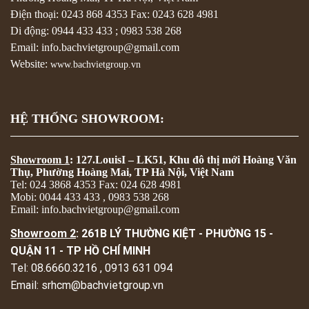
Điện thoại:
0243 868 4353
Fax:
0243 628 4981
Di động:
0944 433 433
;
0983 538 268
Email: info.bachvietgroup@gmail.com
Website:
www.bachvietgroup.vn
HỆ THỐNG SHOWROOM:
Showroom 1
: 127.LouisI – LK51, Khu đô thị mới Hoàng Văn
Thụ, Phường Hoàng Mai, TP Hà Nội, Việt Nam
Tel: 024 3868 4353 Fax: 024 628 4981
Mobi: 0044 433 433 , 0983 538 268
Email: info.bachvietgroup@gmail.com
Showroom 2
: 261B LÝ THƯỜNG KIỆT - PHƯỜNG 15 -
QUẬN 11 - TP HỒ CHÍ MINH
Tel: 08.6660.3216 , 0913 631 094
Email: srhcm@bachvietgroup.vn