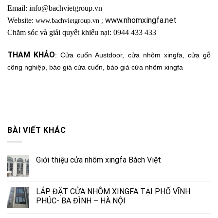
Email: info@bachvietgroup.vn
www.nhomxingfa.net
Website:
www.bachvietgroup.vn
;
C
hăm sóc và giải quyết khiếu nại: 0944 433 433
THAM KHẢO
:
Cửa cuốn Austdoor
,
cửa nhôm xingfa
,
cửa gỗ
công nghiệp
,
báo giá cửa cuốn
,
báo giá cửa nhôm xingfa
BÀI VIẾT KHÁC
Giới thiệu cửa nhôm xingfa Bách Việt
LẮP ĐẶT CỬA NHÔM XINGFA TẠI PHỐ VĨNH
PHÚC- BA ĐÌNH – HÀ NỘI