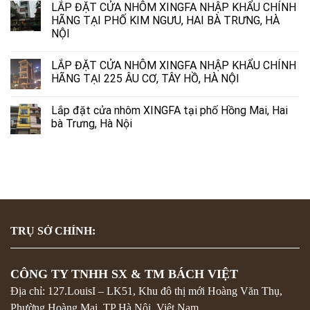
LẮP ĐẶT CỬA NHÔM XINGFA NHẬP KHẨU CHÍNH
HÃNG TẠI PHỐ KIM NGƯU, HAI BÀ TRƯNG, HÀ
NỘI
LẮP ĐẶT CỬA NHÔM XINGFA NHẬP KHẨU CHÍNH
HÃNG TẠI 225 ÂU CƠ, TÂY HỒ, HÀ NỘI
Lắp đặt cửa nhôm XINGFA tại phố Hồng Mai, Hai
bà Trưng, Hà Nội
TRỤ SỞ CHÍNH:
CÔNG TY TNHH SX & TM BÁCH VIỆT
Địa chỉ: 127.LouisI – LK51, Khu đô thị mới Hoàng Văn Thụ,
Phường Hoàng Mai, TP Hà Nội, Việt Nam