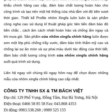
khẩu chính hãng cao cấp, đảm bảo chất lượng hoàn hảo cho
công trình và tạo nên một hệ thống cửa nhà tắm với độ bền vượt
thời gian. Thiết kế Profile nhôm Xingfa luôn luôn là sản phẩm
công nghẹ cao sử dụng kĩ thuật ghép góc tiên tiến đảm bảo độ
bền chắc , cách âm cách nhiệt hoàn hảo và chống ẩm ngay cả
khi mưa gió. Sản phẩm
cửa nhôm xingfa chính hãng
luôn được
sơn một lớp phủ chống trầy xước, đảm bảo tính thẩm mỹ cao và
chống lại sự ăn mòn và sự phai màu dưới tác động của thời tiết,
đảm bảo chất lượng công trình
cửa nhôm xingfa chính hãng
suốt quá trình sử dụng.
Liên hệ ngay với chúng tôi ngay hôm nay để chọn được những
mẫu cửa nhôm xingfa chính hãng cao cấp nhất.
CÔNG TY TNHH SX & TM BÁCH VIỆT
Địa chỉ: 129 Phố Vọng, Đồng Tâm, Hai Bà Trưng, Hà Nội
Điện thoại: 0466 58 85 58 Fax: 043.868 4353
Di động: 0983.538.268 ; 0989 525 155