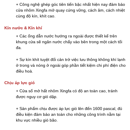
+ Công nghệ ghép góc tiên tiến bậc nhất hiện nay đảm bảo
cửa nhôm Xingfa mở quay cứng vững, cách âm, cách nhiệt
cùng độ kín, khít cao.
Kín nước & Kín khí
+ Các ống dẫn nước hướng ra ngoài được thiết kế trên
khung cửa sẽ ngăn nước chẩy vào bên trong một cách tối
đa.
+ Sự kín khít tuyệt đối cản trở việc lưu thông không khí lạnh
ở trong và nóng ở ngoài góp phần tiết kiệm chi phí điện cho
điều hoà.
Chịu áp lực gió
+
Cửa sổ mở hất
nhôm Xingfa có độ an toàn cao, tránh
được nguy cơ gió dập.
+ Sản phẩm chịu được áp lực gió lên đến 1600 pascal, đủ
điều kiện đảm bảo an toàn cho những công trình nằm tại
khu vực nhiều gió bão.