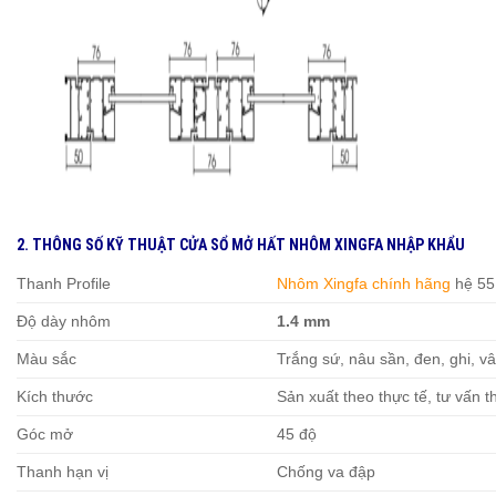
2. THÔNG SỐ KỸ THUẬT CỬA SỔ MỞ HẤT NHÔM XINGFA NHẬP KHẨU
Thanh Profile
Nhôm Xingfa chính hãng
hệ 55
Độ dày nhôm
1.4 mm
Màu sắc
Trắng sứ, nâu sần, đen, ghi, v
Kích thước
Sản xuất theo thực tế, tư vấn t
Góc mở
45 độ
Thanh hạn vị
Chống va đập