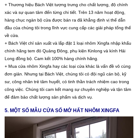
+ Thương hiệu Bách Việt tượng trưng cho chất lượng, độ chính
xác và sự quan tâm đến từng chi tiết. Trên 13 năm hoạt động,
hàng chục ngàn bộ cửa được bán ra đã khẳng định vị thế dẫn
đầu của chúng tôi trong lĩnh vực cung cấp các giải pháp tổng thể
về cửa.
+ Bách Việt chỉ sản xuất và lắp đặt 1 loại nhôm Xingfa nhập khẩu
chính hãng tem đỏ Quảng Đông, phụ kiện Kinlong và kính Hải
Long đồng bộ. Cam kết 100% hàng chính hãng.
+ Mua cửa nhôm Xingfa hay các loại cửa khác là vấn đề vô cùng
đơn giản.
Nhưng tại Bách Việt, chúng tôi có đội ngũ cán bộ, kỹ
sư, công nhân trẻ tâm huyết, có tinh thần trách nhiệm cao trong
công việc. Chúng tôi cam kết mang sự chuyên nghiệp và tận tâm
để đảm bảo chất lượng sản phẩm và dịch vụ.
5. MỘT SỐ MẪU CỬA SỔ MỞ HẤT NHÔM XINGFA