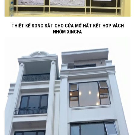
THIẾT KẾ SONG SẮT CHO CỬA MỞ HẤT KẾT HỢP VÁCH
NHÔM XINGFA