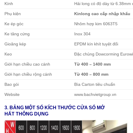
Kính
Hải long có độ dày từ 6.38m
Phụ kiện
Kinlong cao cấp nhập khẩu
Ke ép góc
Nhôm hợp kim 6063T5
Ke tăng cứng
Inox 304
Gioăng kép
EPDM kín khít tuyệt đối
Keo
Đặc chủng Dowcorming Eurow
Giới hạn chiều cao cánh
Từ 400 – 1400 mm
Giới hạn chiều rộng cánh
Từ 400 – 800 mm
Bao gói
Bìa Carton tiêu chuẩn
Website
www.bachvietgroup.vn
3. BẢNG MỘT SỐ KÍCH THƯỚC CỬA SỔ MỞ
HẤT THÔNG DỤNG