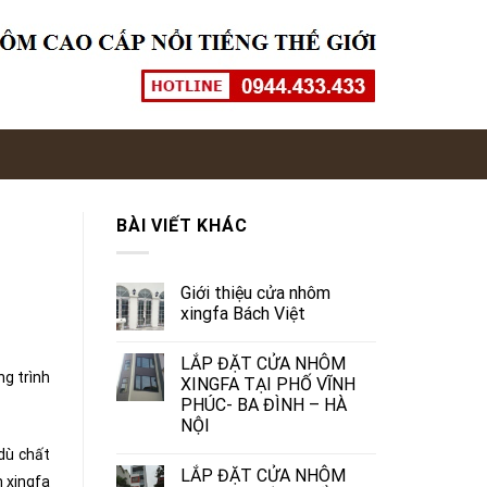
BÀI VIẾT KHÁC
Giới thiệu cửa nhôm
xingfa Bách Việt
LẮP ĐẶT CỬA NHÔM
g trình
XINGFA TẠI PHỐ VĨNH
PHÚC- BA ĐÌNH – HÀ
NỘI
dù chất
LẮP ĐẶT CỬA NHÔM
m xingfa