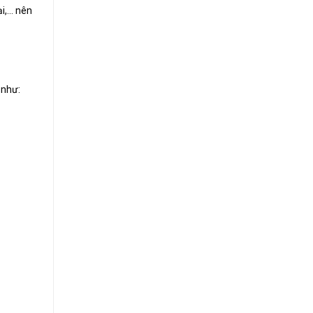
ại,… nên
 như: