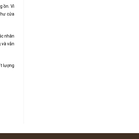
 ồn. Vì
 như cửa
ác nhân
g và vẫn
ất lượng