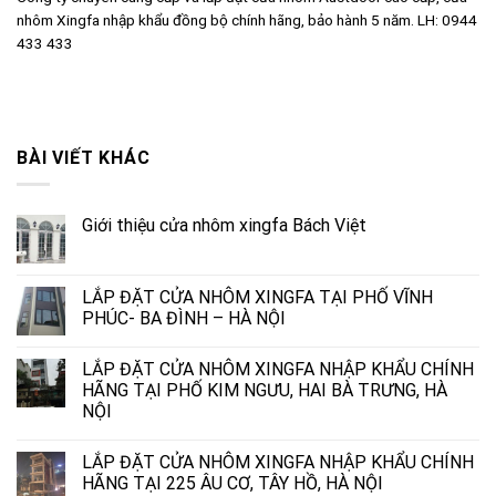
nhôm Xingfa nhập khẩu đồng bộ chính hãng, bảo hành 5 năm. LH: 0944
433 433
BÀI VIẾT KHÁC
Giới thiệu cửa nhôm xingfa Bách Việt
LẮP ĐẶT CỬA NHÔM XINGFA TẠI PHỐ VĨNH
PHÚC- BA ĐÌNH – HÀ NỘI
LẮP ĐẶT CỬA NHÔM XINGFA NHẬP KHẨU CHÍNH
HÃNG TẠI PHỐ KIM NGƯU, HAI BÀ TRƯNG, HÀ
NỘI
LẮP ĐẶT CỬA NHÔM XINGFA NHẬP KHẨU CHÍNH
HÃNG TẠI 225 ÂU CƠ, TÂY HỒ, HÀ NỘI