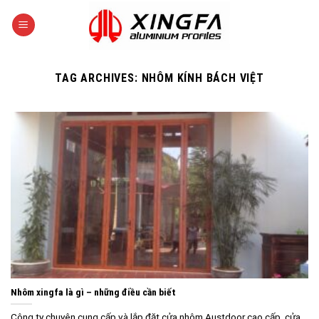
Skip
to
content
TAG ARCHIVES:
NHÔM KÍNH BÁCH VIỆT
Nhôm xingfa là gì – những điều cần biết
Công ty chuyên cung cấp và lắp đặt cửa nhôm Austdoor cao cấp, cửa