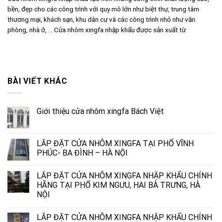
bền, đẹp cho các công trình với quy mô lớn như biệt thự, trung tâm
thương mại, khách sạn, khu dân cư và các công trình nhỏ như văn
phòng, nhà ở, … Cửa nhôm xingfa nhập khẩu được sản xuất từ
BÀI VIẾT KHÁC
Giới thiệu cửa nhôm xingfa Bách Việt
LẮP ĐẶT CỬA NHÔM XINGFA TẠI PHỐ VĨNH
PHÚC- BA ĐÌNH – HÀ NỘI
LẮP ĐẶT CỬA NHÔM XINGFA NHẬP KHẨU CHÍNH
HÃNG TẠI PHỐ KIM NGƯU, HAI BÀ TRƯNG, HÀ
NỘI
LẮP ĐẶT CỬA NHÔM XINGFA NHẬP KHẨU CHÍNH