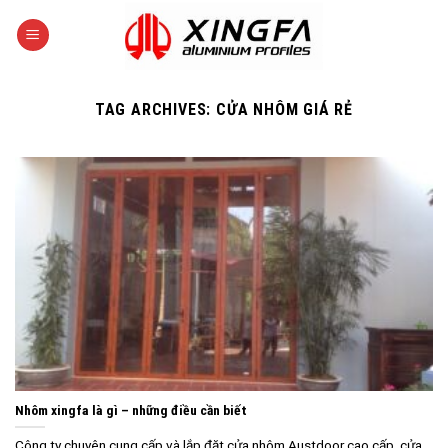
Skip
to
content
TAG ARCHIVES:
CỬA NHÔM GIÁ RẺ
Nhôm xingfa là gì – những điều cần biết
Công ty chuyên cung cấp và lắp đặt cửa nhôm Austdoor cao cấp, cửa