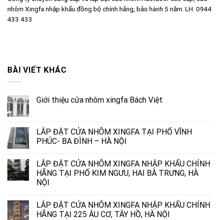
nhôm Xingfa nhập khẩu đồng bộ chính hãng, bảo hành 5 năm. LH: 0944
433 433
BÀI VIẾT KHÁC
Giới thiệu cửa nhôm xingfa Bách Việt
LẮP ĐẶT CỬA NHÔM XINGFA TẠI PHỐ VĨNH
PHÚC- BA ĐÌNH – HÀ NỘI
LẮP ĐẶT CỬA NHÔM XINGFA NHẬP KHẨU CHÍNH
HÃNG TẠI PHỐ KIM NGƯU, HAI BÀ TRƯNG, HÀ
NỘI
LẮP ĐẶT CỬA NHÔM XINGFA NHẬP KHẨU CHÍNH
HÃNG TẠI 225 ÂU CƠ, TÂY HỒ, HÀ NỘI