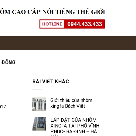
G ĐÔNG
BÀI VIẾT KHÁC
Giới thiệu cửa nhôm
xingfa Bách Việt
017.
LẮP ĐẶT CỬA NHÔM
XINGFA TẠI PHỐ VĨNH
PHÚC- BA ĐÌNH – HÀ