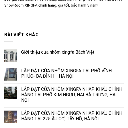
ShowRoom XINGFA chính hãng, giá tốt, bảo hành 5 năm!
BÀI VIẾT KHÁC
Giới thiệu cửa nhôm xingfa Bách Việt
LẮP ĐẶT CỬA NHÔM XINGFA TẠI PHỐ VĨNH
PHÚC- BA ĐÌNH – HÀ NỘI
LẮP ĐẶT CỬA NHÔM XINGFA NHẬP KHẨU CHÍNH
HÃNG TẠI PHỐ KIM NGƯU, HAI BÀ TRƯNG, HÀ
NỘI
LẮP ĐẶT CỬA NHÔM XINGFA NHẬP KHẨU CHÍNH
HÃNG TẠI 225 ÂU CƠ, TÂY HỒ, HÀ NỘI