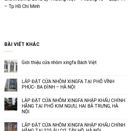
– Tp Hồ Chí Minh
BÀI VIẾT KHÁC
Giới thiệu cửa nhôm xingfa Bách Việt
LẮP ĐẶT CỬA NHÔM XINGFA TẠI PHỐ VĨNH
PHÚC- BA ĐÌNH – HÀ NỘI
LẮP ĐẶT CỬA NHÔM XINGFA NHẬP KHẨU CHÍNH
HÃNG TẠI PHỐ KIM NGƯU, HAI BÀ TRƯNG, HÀ
NỘI
LẮP ĐẶT CỬA NHÔM XINGFA NHẬP KHẨU CHÍNH
HÃNG TẠI 225 ÂU CƠ, TÂY HỒ, HÀ NỘI