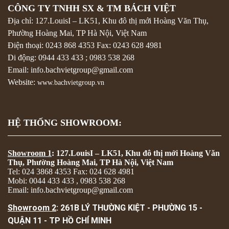
CÔNG TY TNHH SX & TM BÁCH VIỆT
Địa chỉ: 127.LouisI – LK51, Khu đô thị mới Hoàng Văn Thụ,
Phường Hoàng Mai, TP Hà Nội, Việt Nam
Điện thoại:
0243 868 4353
Fax:
0243 628 4981
Di động:
0944 433 433
;
0983 538 268
Email: info.bachvietgroup@gmail.com
Website:
www.bachvietgroup.vn
HỆ THỐNG SHOWROOM:
Showroom 1
: 127.LouisI – LK51, Khu đô thị mới Hoàng Văn
Thụ, Phường Hoàng Mai, TP Hà Nội, Việt Nam
Tel: 024 3868 4353 Fax: 024 628 4981
Mobi: 0044 433 433 , 0983 538 268
Email: info.bachvietgroup@gmail.com
Showroom 2
: 261B LÝ THƯỜNG KIỆT - PHƯỜNG 15 -
QUẬN 11 - TP HỒ CHÍ MINH