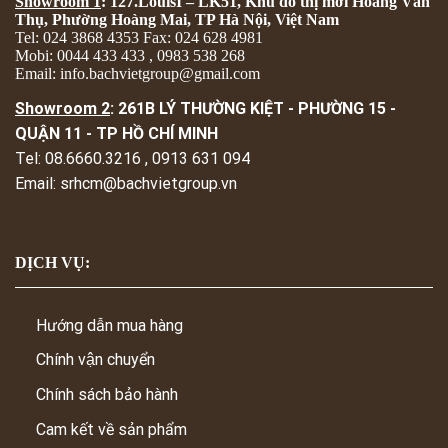
Showroom 1
: 127.LouisI – LK51, Khu đô thị mới Hoàng Văn
Thụ, Phường Hoàng Mai, TP Hà Nội, Việt Nam
Tel: 024 3868 4353 Fax: 024 628 4981
Mobi: 0044 433 433 , 0983 538 268
Email: info.bachvietgroup@gmail.com
Showroom 2
: 261B LÝ THƯỜNG KIỆT - PHƯỜNG 15 -
QUẬN 11 - TP HỒ CHÍ MINH
Tel: 08.6660.3216 , 0913 631 094
Email: srhcm@bachvietgroup.vn
DỊCH VỤ:
Hướng dẫn mua hàng
Chính vận chuyển
Chính sách bảo hành
Cam kết về sản phẩm