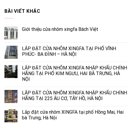
BÀI VIẾT KHÁC
Giới thiệu cửa nhôm xingfa Bách Việt
LẮP ĐẶT CỬA NHÔM XINGFA TẠI PHỐ VĨNH
PHÚC- BA ĐÌNH – HÀ NỘI
LẮP ĐẶT CỬA NHÔM XINGFA NHẬP KHẨU CHÍNH
HÃNG TẠI PHỐ KIM NGƯU, HAI BÀ TRƯNG, HÀ
NỘI
LẮP ĐẶT CỬA NHÔM XINGFA NHẬP KHẨU CHÍNH
HÃNG TẠI 225 ÂU CƠ, TÂY HỒ, HÀ NỘI
Lắp đặt cửa nhôm XINGFA tại phố Hồng Mai, Hai
bà Trưng, Hà Nội