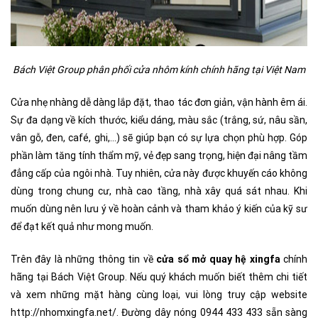
Bách Việt Group phân phối cửa nhôm kính chính hãng tại Việt Nam
Cửa nhẹ nhàng dễ dàng lắp đặt, thao tác đơn giản, vận hành êm ái.
Sự đa dạng về kích thước, kiểu dáng, màu sắc (trắng, sứ, nâu sần,
vân gỗ, đen, café, ghi,…) sẽ giúp bạn có sự lựa chọn phù hợp. Góp
phần làm tăng tính thẩm mỹ, vẻ đẹp sang trọng, hiện đại nâng tầm
đẳng cấp của ngôi nhà. Tuy nhiên, cửa này được khuyến cáo không
dùng trong chung cư, nhà cao tầng, nhà xây quá sát nhau. Khi
muốn dùng nên lưu ý về hoàn cảnh và tham khảo ý kiến của kỹ sư
để đạt kết quả như mong muốn.
Trên đây là những thông tin về
cửa sổ mở quay hệ xingfa
chính
hãng tại Bách Việt Group. Nếu quý khách muốn biết thêm chi tiết
và xem những mặt hàng cùng loại, vui lòng truy cập website
http://nhomxingfa.net/
. Đường dây nóng 0944 433 433 sẵn sàng