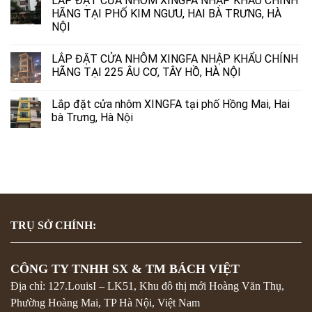
LẮP ĐẶT CỬA NHÔM XINGFA NHẬP KHẨU CHÍNH
HÃNG TẠI PHỐ KIM NGƯU, HAI BÀ TRƯNG, HÀ
NỘI
LẮP ĐẶT CỬA NHÔM XINGFA NHẬP KHẨU CHÍNH
HÃNG TẠI 225 ÂU CƠ, TÂY HỒ, HÀ NỘI
Lắp đặt cửa nhôm XINGFA tại phố Hồng Mai, Hai
bà Trưng, Hà Nội
TRỤ SỞ CHÍNH:
CÔNG TY TNHH SX & TM BÁCH VIỆT
Địa chỉ: 127.LouisI – LK51, Khu đô thị mới Hoàng Văn Thụ,
Phường Hoàng Mai, TP Hà Nội, Việt Nam