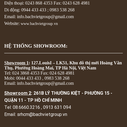
Điện thoại:
0243 868 4353
Fax:
0243 628 4981
Di động:
0944 433 433
;
0983 538 268
Email: info.bachvietgroup@gmail.com
Website:
www.bachvietgroup.vn
HỆ THỐNG SHOWROOM:
Showroom 1
: 127.LouisI – LK51, Khu đô thị mới Hoàng Văn
Thụ, Phường Hoàng Mai, TP Hà Nội, Việt Nam
Tel: 024 3868 4353 Fax: 024 628 4981
Mobi: 0044 433 433 , 0983 538 268
Email: info.bachvietgroup@gmail.com
Showroom 2
: 261B LÝ THƯỜNG KIỆT - PHƯỜNG 15 -
QUẬN 11 - TP HỒ CHÍ MINH
Tel: 08.6660.3216 , 0913 631 094
Email: srhcm@bachvietgroup.vn