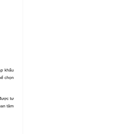
ập khẩu
hể chọn
được tư
uan tâm