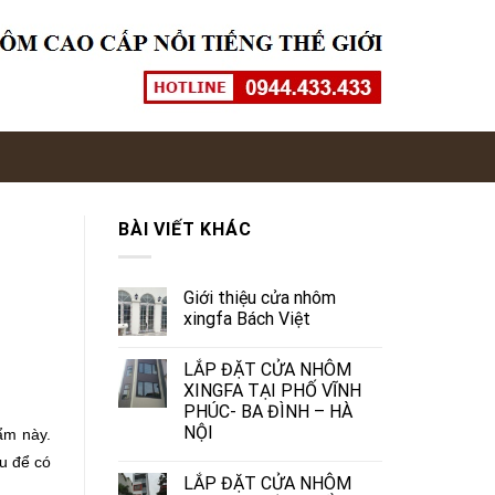
BÀI VIẾT KHÁC
Giới thiệu cửa nhôm
xingfa Bách Việt
LẮP ĐẶT CỬA NHÔM
XINGFA TẠI PHỐ VĨNH
PHÚC- BA ĐÌNH – HÀ
NỘI
ẩm này.
u để có
LẮP ĐẶT CỬA NHÔM