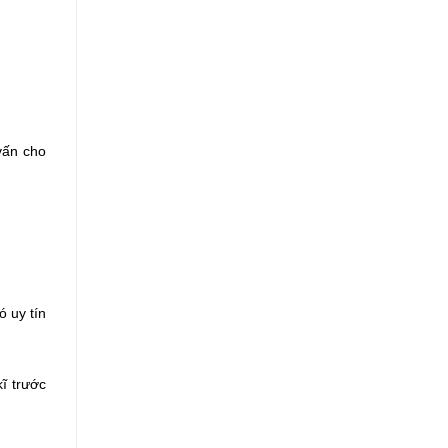
vấn cho
ó uy tín
ĩ trước