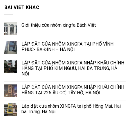
BÀI VIẾT KHÁC
Giới thiệu cửa nhôm xingfa Bách Việt
LẮP ĐẶT CỬA NHÔM XINGFA TẠI PHỐ VĨNH
PHÚC- BA ĐÌNH – HÀ NỘI
LẮP ĐẶT CỬA NHÔM XINGFA NHẬP KHẨU CHÍNH
HÃNG TẠI PHỐ KIM NGƯU, HAI BÀ TRƯNG, HÀ
NỘI
LẮP ĐẶT CỬA NHÔM XINGFA NHẬP KHẨU CHÍNH
HÃNG TẠI 225 ÂU CƠ, TÂY HỒ, HÀ NỘI
Lắp đặt cửa nhôm XINGFA tại phố Hồng Mai, Hai
bà Trưng, Hà Nội