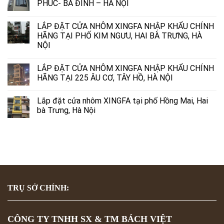
PHÚC- BA ĐÌNH – HÀ NỘI
LẮP ĐẶT CỬA NHÔM XINGFA NHẬP KHẨU CHÍNH
HÃNG TẠI PHỐ KIM NGƯU, HAI BÀ TRƯNG, HÀ
NỘI
LẮP ĐẶT CỬA NHÔM XINGFA NHẬP KHẨU CHÍNH
HÃNG TẠI 225 ÂU CƠ, TÂY HỒ, HÀ NỘI
Lắp đặt cửa nhôm XINGFA tại phố Hồng Mai, Hai
bà Trưng, Hà Nội
TRỤ SỞ CHÍNH:
CÔNG TY TNHH SX & TM BÁCH VIỆT