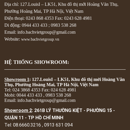
Địa chỉ: 127.LouisI – LK51, Khu đô thị mới Hoàng Văn Thụ,
Phường Hoàng Mai, TP Hà Nội, Việt Nam
Điện thoại:
0243 868 4353
Fax:
0243 628 4981
Di động:
0944 433 433
;
0983 538 268
Email: info.bachvietgroup@gmail.com
Website:
www.bachvietgroup.vn
HỆ THỐNG SHOWROOM:
Showroom 1
: 127.LouisI – LK51, Khu đô thị mới Hoàng Văn
Thụ, Phường Hoàng Mai, TP Hà Nội, Việt Nam
Tel: 024 3868 4353 Fax: 024 628 4981
Mobi: 0044 433 433 , 0983 538 268
Email: info.bachvietgroup@gmail.com
Showroom 2
: 261B LÝ THƯỜNG KIỆT - PHƯỜNG 15 -
QUẬN 11 - TP HỒ CHÍ MINH
Tel: 08.6660.3216 , 0913 631 094