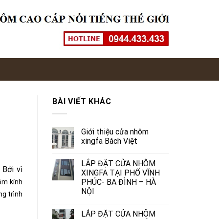
BÀI VIẾT KHÁC
Giới thiệu cửa nhôm
xingfa Bách Việt
LẮP ĐẶT CỬA NHÔM
 Bởi vì
XINGFA TẠI PHỐ VĨNH
PHÚC- BA ĐÌNH – HÀ
ôm kính
NỘI
ng trình
LẮP ĐẶT CỬA NHÔM