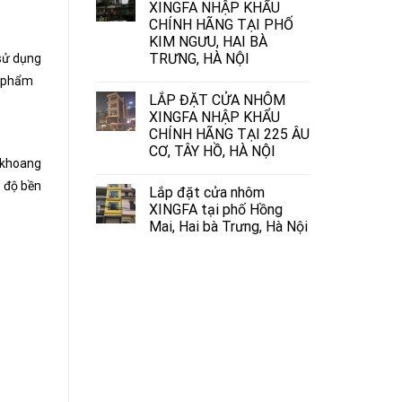
XINGFA NHẬP KHẨU
CHÍNH HÃNG TẠI PHỐ
KIM NGƯU, HAI BÀ
TRƯNG, HÀ NỘI
 sử dụng
n phẩm
LẮP ĐẶT CỬA NHÔM
XINGFA NHẬP KHẨU
CHÍNH HÃNG TẠI 225 ÂU
CƠ, TÂY HỒ, HÀ NỘI
c khoang
ó độ bền
Lắp đặt cửa nhôm
XINGFA tại phố Hồng
Mai, Hai bà Trưng, Hà Nội