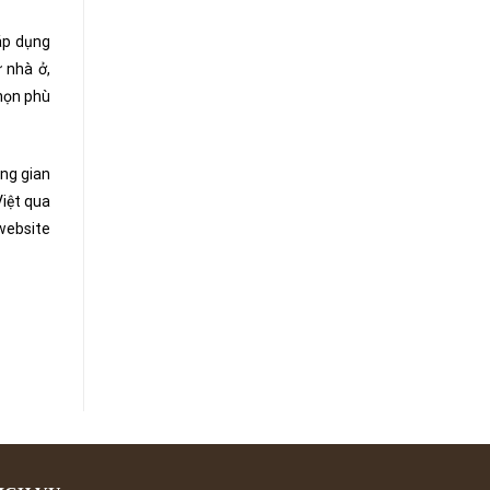
áp dụng
 nhà ở,
chọn phù
ông gian
Việt qua
website