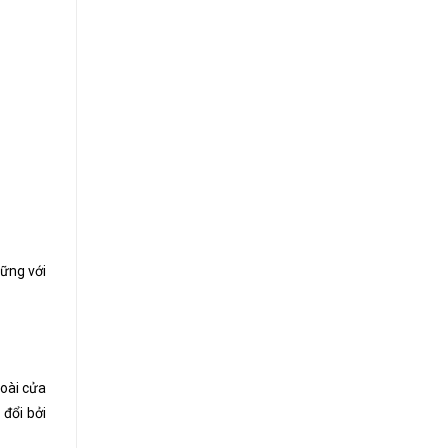
vững với
goài cửa
 đổi bởi