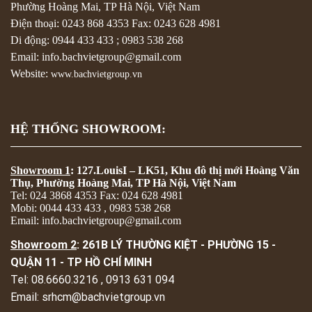
Phường Hoàng Mai, TP Hà Nội, Việt Nam
Điện thoại:
0243 868 4353
Fax:
0243 628 4981
Di động:
0944 433 433
;
0983 538 268
Email: info.bachvietgroup@gmail.com
Website:
www.bachvietgroup.vn
HỆ THỐNG SHOWROOM:
Showroom 1
: 127.LouisI – LK51, Khu đô thị mới Hoàng Văn
Thụ, Phường Hoàng Mai, TP Hà Nội, Việt Nam
Tel: 024 3868 4353 Fax: 024 628 4981
Mobi: 0044 433 433 , 0983 538 268
Email: info.bachvietgroup@gmail.com
Showroom 2
: 261B LÝ THƯỜNG KIỆT - PHƯỜNG 15 -
QUẬN 11 - TP HỒ CHÍ MINH
Tel: 08.6660.3216 , 0913 631 094
Email: srhcm@bachvietgroup.vn