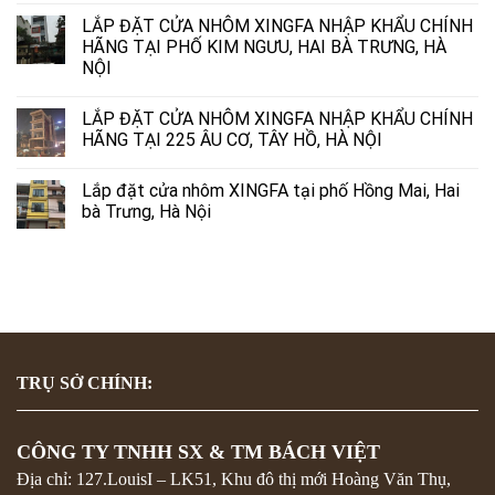
LẮP ĐẶT CỬA NHÔM XINGFA NHẬP KHẨU CHÍNH
HÃNG TẠI PHỐ KIM NGƯU, HAI BÀ TRƯNG, HÀ
NỘI
LẮP ĐẶT CỬA NHÔM XINGFA NHẬP KHẨU CHÍNH
HÃNG TẠI 225 ÂU CƠ, TÂY HỒ, HÀ NỘI
Lắp đặt cửa nhôm XINGFA tại phố Hồng Mai, Hai
bà Trưng, Hà Nội
TRỤ SỞ CHÍNH:
CÔNG TY TNHH SX & TM BÁCH VIỆT
Địa chỉ: 127.LouisI – LK51, Khu đô thị mới Hoàng Văn Thụ,