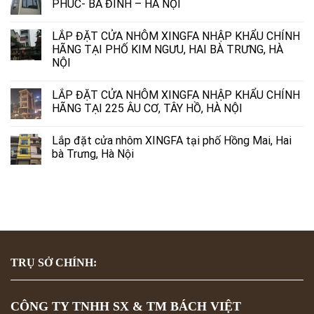
PHÚC- BA ĐÌNH – HÀ NỘI
LẮP ĐẶT CỬA NHÔM XINGFA NHẬP KHẨU CHÍNH
HÃNG TẠI PHỐ KIM NGƯU, HAI BÀ TRƯNG, HÀ
NỘI
LẮP ĐẶT CỬA NHÔM XINGFA NHẬP KHẨU CHÍNH
HÃNG TẠI 225 ÂU CƠ, TÂY HỒ, HÀ NỘI
Lắp đặt cửa nhôm XINGFA tại phố Hồng Mai, Hai
bà Trưng, Hà Nội
TRỤ SỞ CHÍNH:
CÔNG TY TNHH SX & TM BÁCH VIỆT