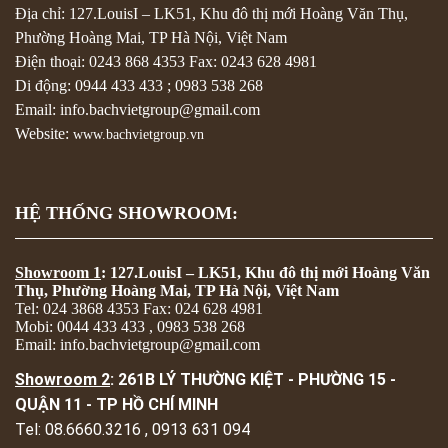
Địa chỉ: 127.LouisI – LK51, Khu đô thị mới Hoàng Văn Thụ,
Phường Hoàng Mai, TP Hà Nội, Việt Nam
Điện thoại:
0243 868 4353
Fax:
0243 628 4981
Di động:
0944 433 433
;
0983 538 268
Email: info.bachvietgroup@gmail.com
Website:
www.bachvietgroup.vn
HỆ THỐNG SHOWROOM:
Showroom 1
: 127.LouisI – LK51, Khu đô thị mới Hoàng Văn
Thụ, Phường Hoàng Mai, TP Hà Nội, Việt Nam
Tel: 024 3868 4353 Fax: 024 628 4981
Mobi: 0044 433 433 , 0983 538 268
Email: info.bachvietgroup@gmail.com
Showroom 2
: 261B LÝ THƯỜNG KIỆT - PHƯỜNG 15 -
QUẬN 11 - TP HỒ CHÍ MINH
Tel: 08.6660.3216 , 0913 631 094